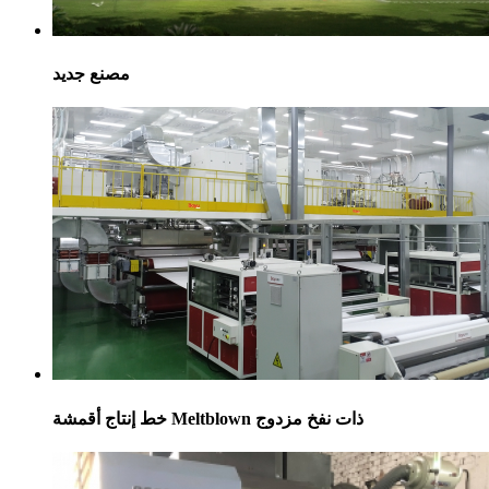
مصنع جديد
خط إنتاج أقمشة Meltblown ذات نفخ مزدوج