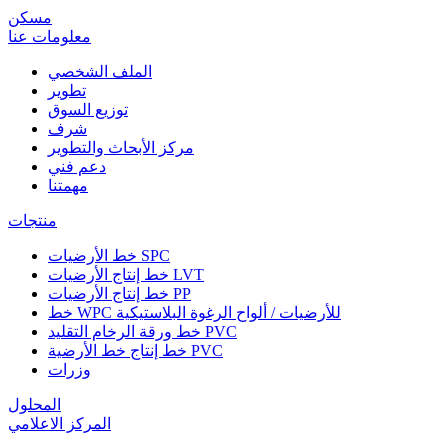
مسكن
معلومات عنا
الملف الشخصي
تطوير
توزيع السوق
شرف
مركز الأبحاث والتطوير
دعم فني
مهمتنا
منتجات
خط الأرضيات SPC
خط إنتاج الأرضيات LVT
خط إنتاج الأرضيات PP
خط WPC للأرضيات / ألواح الرغوة البلاستيكية
خط ورقة الرخام التقليد PVC
خط إنتاج خط الأرضية PVC
وزرات
المحلول
المركز الاعلامي