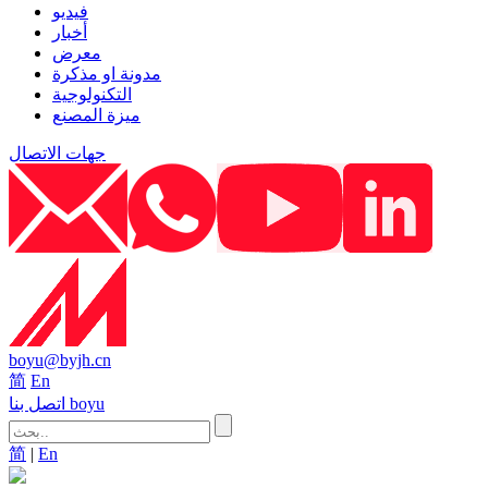
فيديو
أخبار
معرض
مدونة او مذكرة
التكنولوجية
ميزة المصنع
جهات الاتصال
boyu@byjh.cn
简
En
اتصل بنا boyu
简
|
En