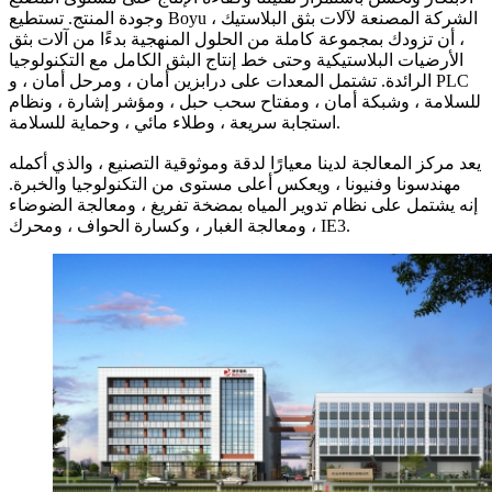
وجودة المنتج. تستطيع Boyu ، الشركة المصنعة لآلات بثق البلاستيك
، أن تزودك بمجموعة كاملة من الحلول المنهجية بدءًا من آلات بثق
الأرضيات البلاستيكية وحتى خط إنتاج البثق الكامل مع التكنولوجيا
الرائدة. تشتمل المعدات على درابزين أمان ، ومرحل أمان ، و PLC
للسلامة ، وشبكة أمان ، ومفتاح سحب حبل ، ومؤشر إشارة ، ونظام
استجابة سريعة ، وطلاء مائي ، وحماية للسلامة.
يعد مركز المعالجة لدينا معيارًا لدقة وموثوقية التصنيع ، والذي أكمله
مهندسونا وفنيونا ، ويعكس أعلى مستوى من التكنولوجيا والخبرة.
إنه يشتمل على نظام تدوير المياه بمضخة تفريغ ، ومعالجة الضوضاء
، ومعالجة الغبار ، وكسارة الحواف ، ومحرك IE3.