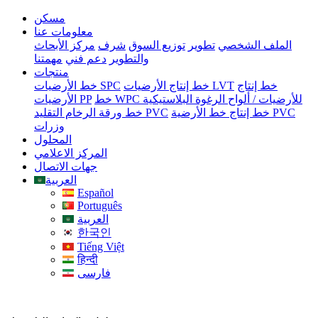
مسكن
معلومات عنا
الملف الشخصي
تطوير
توزيع السوق
شرف
مركز الأبحاث
والتطوير
دعم فني
مهمتنا
منتجات
خط إنتاج
خط إنتاج الأرضيات LVT
خط الأرضيات SPC
خط WPC للأرضيات / ألواح الرغوة البلاستيكية
الأرضيات PP
خط إنتاج خط الأرضية PVC
خط ورقة الرخام التقليد PVC
وزرات
المحلول
المركز الاعلامي
جهات الاتصال
العربية
Español
Português
العربية
한국인
Tiếng Việt
हिन्दी
فارسی