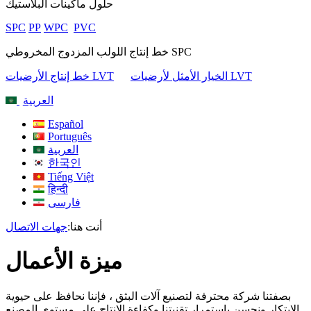
حلول ماكينات البلاستيك
SPC
PP
WPC
PVC
خط إنتاج اللولب المزدوج المخروطي SPC
الخيار الأمثل لأرضيات LVT
خط إنتاج الأرضيات LVT
العربية
Español
Português
العربية
한국인
Tiếng Việt
हिन्दी
فارسی
أنت هنا:
جهات الاتصال
ميزة الأعمال
بصفتنا شركة محترفة لتصنيع آلات البثق ، فإننا نحافظ على حيوية
الابتكار ونحسن باستمرار تقنيتنا وكفاءة الإنتاج على مستوى المصنع