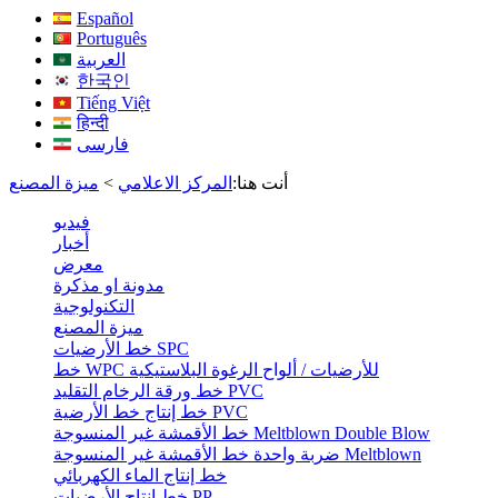
Español
Português
العربية
한국인
Tiếng Việt
हिन्दी
فارسی
أنت هنا:
المركز الاعلامي
>
ميزة المصنع
فيديو
أخبار
معرض
مدونة او مذكرة
التكنولوجية
ميزة المصنع
خط الأرضيات SPC
خط WPC للأرضيات / ألواح الرغوة البلاستيكية
خط ورقة الرخام التقليد PVC
خط إنتاج خط الأرضية PVC
خط الأقمشة غير المنسوجة Meltblown Double Blow
ضربة واحدة خط الأقمشة غير المنسوجة Meltblown
خط إنتاج الماء الكهربائي
خط إنتاج الأرضيات PP