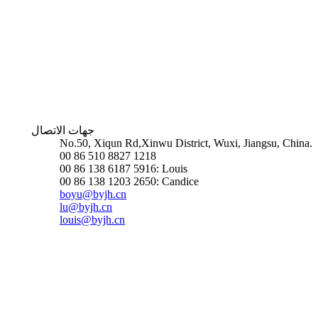
جهات الاتصال
No.50, Xiqun Rd,Xinwu District, Wuxi, Jiangsu, China.
00 86 510 8827 1218
00 86 138 6187 5916: Louis
00 86 138 1203 2650: Candice
boyu@byjh.cn
lu@byjh.cn
louis@byjh.cn