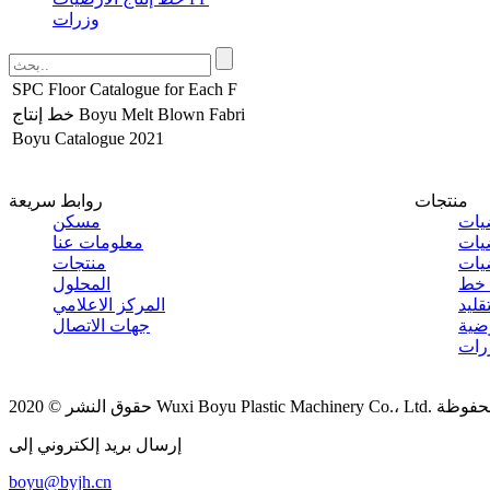
وزرات
SPC Floor Catalogue for Each F
خط إنتاج Boyu Melt Blown Fabri
Boyu Catalogue 2021
منتجات
روابط سريعة
مسكن
معلومات عنا
منتجات
المحلول
المركز الاعلامي
جهات الاتصال
رات
Wuxi Boy. كل الحقوق محفوظة
إرسال بريد إلكتروني إلى
boyu@byjh.cn