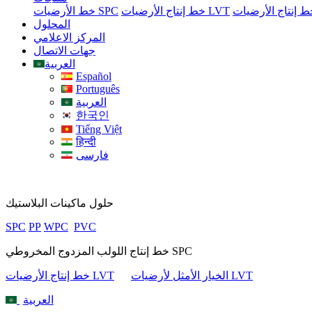
خط إنتاج الأرضيات LVT
خط الأرضيات SPC
المحلول
المركز الاعلامي
جهات الاتصال
العربية
Español
Português
العربية
한국인
Tiếng Việt
हिन्दी
فارسی
حلول ماكينات البلاستيك
SPC
PP
WPC
PVC
خط إنتاج اللولب المزدوج المخروطي SPC
الخيار الأمثل لأرضيات LVT
خط إنتاج الأرضيات LVT
العربية