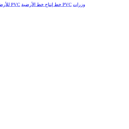
وزرات
خط إنتاج خط الأرضية PVC
خط ورقة الرخام التقليد PVC
خط WPC 