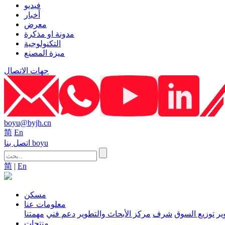
فيديو
أخبار
معرض
مدونة او مذكرة
التكنولوجية
ميزة المصنع
جهات الاتصال
boyu@byjh.cn
简
En
اتصل بنا boyu
简
|
En
مسكن
معلومات عنا
ير
توزيع السوق
شرف
مركز الأبحاث والتطوير
دعم فني
مهمتنا
منتجات