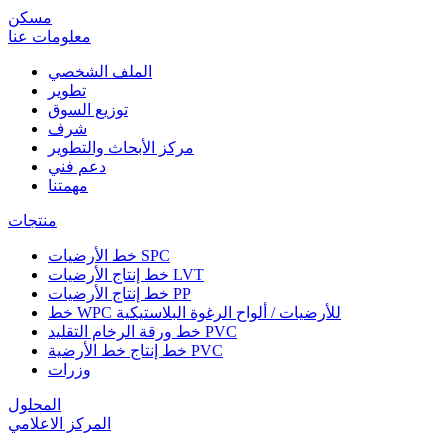
مسكن
معلومات عنا
الملف الشخصي
تطوير
توزيع السوق
شرف
مركز الأبحاث والتطوير
دعم فني
مهمتنا
منتجات
خط الأرضيات SPC
خط إنتاج الأرضيات LVT
خط إنتاج الأرضيات PP
خط WPC للأرضيات / ألواح الرغوة البلاستيكية
خط ورقة الرخام التقليد PVC
خط إنتاج خط الأرضية PVC
وزرات
المحلول
المركز الاعلامي