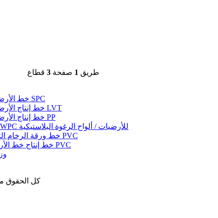
طريق
1
صفحة
3
قطاع
خط الأرضيات SPC
خط إنتاج الأرضيات LVT
خط إنتاج الأرضيات PP
خط WPC للأرضيات / ألواح الرغوة البلاستيكية
خط ورقة الرخام التقليد PVC
خط إنتاج خط الأرضية PVC
وز
حقوق النشر © 2020 u Plastic Machinery Co.، Ltd