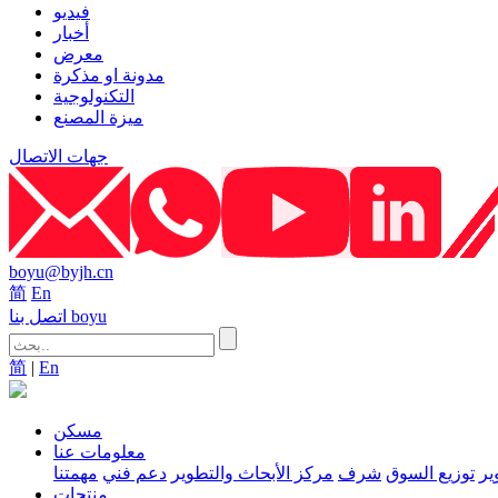
فيديو
أخبار
معرض
مدونة او مذكرة
التكنولوجية
ميزة المصنع
جهات الاتصال
boyu@byjh.cn
简
En
اتصل بنا boyu
简
|
En
مسكن
معلومات عنا
ير
توزيع السوق
شرف
مركز الأبحاث والتطوير
دعم فني
مهمتنا
منتجات