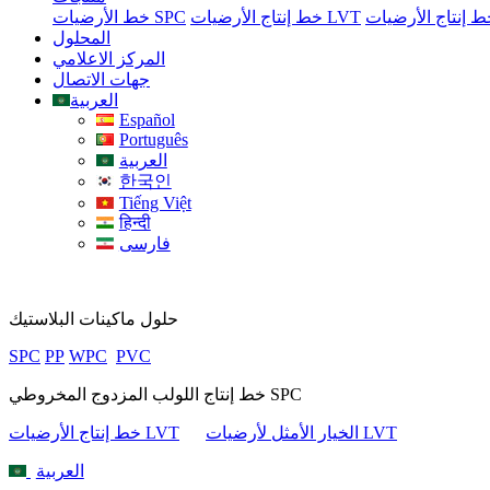
خط إنتاج الأرضيات LVT
خط الأرضيات SPC
المحلول
المركز الاعلامي
جهات الاتصال
العربية
Español
Português
العربية
한국인
Tiếng Việt
हिन्दी
فارسی
حلول ماكينات البلاستيك
SPC
PP
WPC
PVC
خط إنتاج اللولب المزدوج المخروطي SPC
الخيار الأمثل لأرضيات LVT
خط إنتاج الأرضيات LVT
العربية