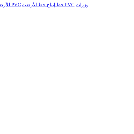
وزرات
خط إنتاج خط الأرضية PVC
خط ورقة الرخام التقليد PVC
خط WPC 