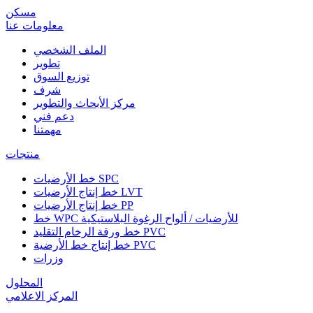
مسكن
معلومات عنا
الملف الشخصي
تطوير
توزيع السوق
شرف
مركز الأبحاث والتطوير
دعم فني
مهمتنا
منتجات
خط الأرضيات SPC
خط إنتاج الأرضيات LVT
خط إنتاج الأرضيات PP
خط WPC للأرضيات / ألواح الرغوة البلاستيكية
خط ورقة الرخام التقليد PVC
خط إنتاج خط الأرضية PVC
وزرات
المحلول
المركز الاعلامي