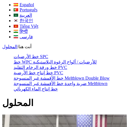
Español
Português
العربية
한국인
Tiếng Việt
हिन्दी
فارسی
أنت هنا:
المحلول
خط الأرضيات SPC
خط WPC للأرضيات / ألواح الرغوة البلاستيكية
خط ورقة الرخام التقليد PVC
خط إنتاج خط الأرضية PVC
خط الأقمشة غير المنسوجة Meltblown Double Blow
ضربة واحدة خط الأقمشة غير المنسوجة Meltblown
خط إنتاج الماء الكهربائي
المحلول