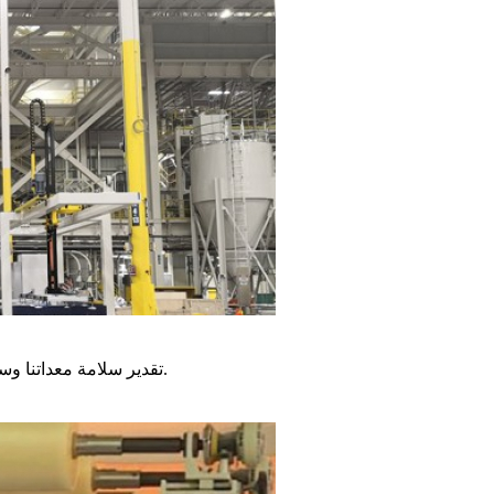
تقدير سلامة معداتنا وسهولة تشغيلها. ترتبط ارتباطًا وثيقًا بالمفهوم الموجه للأشخاص لشركتنا.