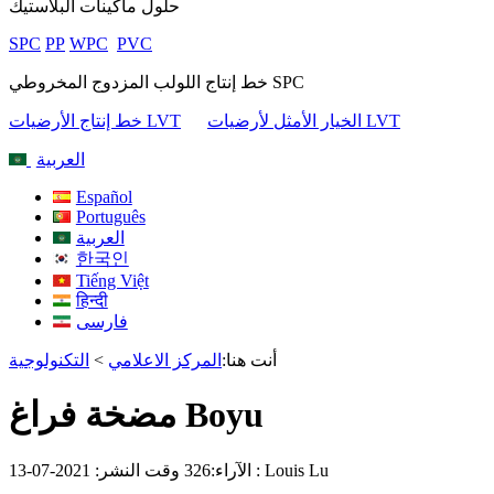
حلول ماكينات البلاستيك
SPC
PP
WPC
PVC
خط إنتاج اللولب المزدوج المخروطي SPC
الخيار الأمثل لأرضيات LVT
خط إنتاج الأرضيات LVT
العربية
Español
Português
العربية
한국인
Tiếng Việt
हिन्दी
فارسی
أنت هنا:
المركز الاعلامي
>
التكنولوجية
مضخة فراغ Boyu
: Louis Lu
الآراء:
326
وقت النشر: 2021-07-13