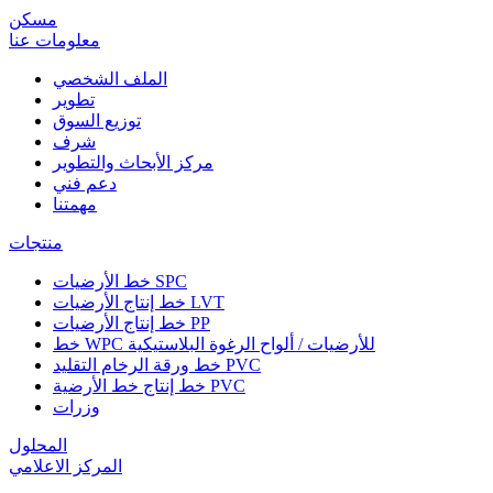
مسكن
معلومات عنا
الملف الشخصي
تطوير
توزيع السوق
شرف
مركز الأبحاث والتطوير
دعم فني
مهمتنا
منتجات
خط الأرضيات SPC
خط إنتاج الأرضيات LVT
خط إنتاج الأرضيات PP
خط WPC للأرضيات / ألواح الرغوة البلاستيكية
خط ورقة الرخام التقليد PVC
خط إنتاج خط الأرضية PVC
وزرات
المحلول
المركز الاعلامي