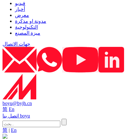
فيديو
أخبار
معرض
مدونة او مذكرة
التكنولوجية
ميزة المصنع
جهات الاتصال
boyu@byjh.cn
简
En
اتصل بنا boyu
简
|
En