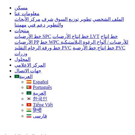
مسكن
معلومات عنا
الملف الشخصي
تطوير
توزيع السوق
شرف
مركز الأبحاث
والتطوير
دعم فني
مهمتنا
منتجات
خط إنتاج
خط إنتاج الأرضيات LVT
خط الأرضيات SPC
خط WPC للأرضيات / ألواح الرغوة البلاستيكية
الأرضيات PP
خط إنتاج خط الأرضية PVC
خط ورقة الرخام التقليد PVC
وزرات
المحلول
المركز الاعلامي
جهات الاتصال
العربية
Español
Português
العربية
한국인
Tiếng Việt
हिन्दी
فارسی