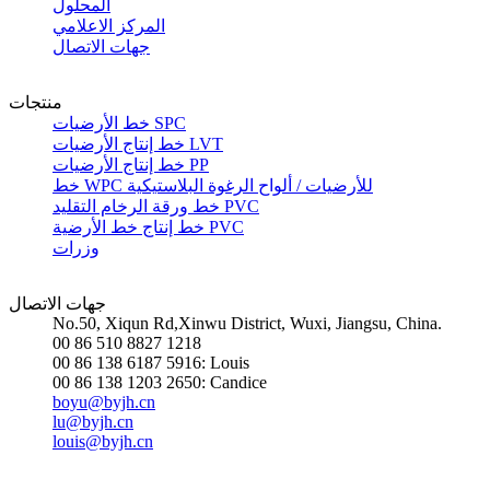
المحلول
المركز الاعلامي
جهات الاتصال
منتجات
خط الأرضيات SPC
خط إنتاج الأرضيات LVT
خط إنتاج الأرضيات PP
خط WPC للأرضيات / ألواح الرغوة البلاستيكية
خط ورقة الرخام التقليد PVC
خط إنتاج خط الأرضية PVC
وزرات
جهات الاتصال
No.50, Xiqun Rd,Xinwu District, Wuxi, Jiangsu, China.
00 86 510 8827 1218
00 86 138 6187 5916: Louis
00 86 138 1203 2650: Candice
boyu@byjh.cn
lu@byjh.cn
louis@byjh.cn