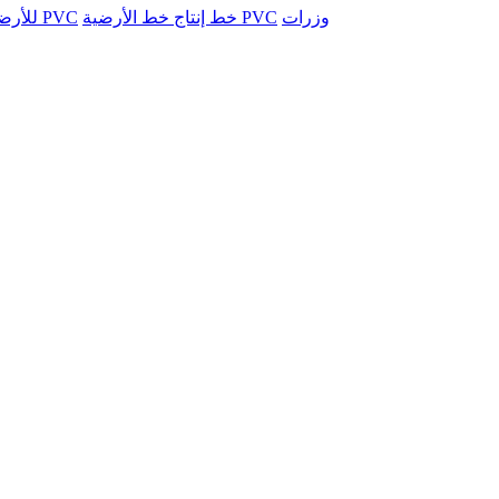
وزرات
خط إنتاج خط الأرضية PVC
خط ورقة الرخام التقليد PVC
خط WPC 