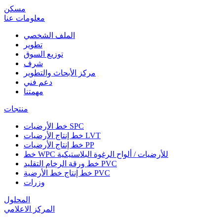
مسكن
معلومات عنا
الملف الشخصي
تطوير
توزيع السوق
شرف
مركز الأبحاث والتطوير
دعم فني
مهمتنا
منتجات
خط الأرضيات SPC
خط إنتاج الأرضيات LVT
خط إنتاج الأرضيات PP
خط WPC للأرضيات / ألواح الرغوة البلاستيكية
خط ورقة الرخام التقليد PVC
خط إنتاج خط الأرضية PVC
وزرات
المحلول
المركز الاعلامي