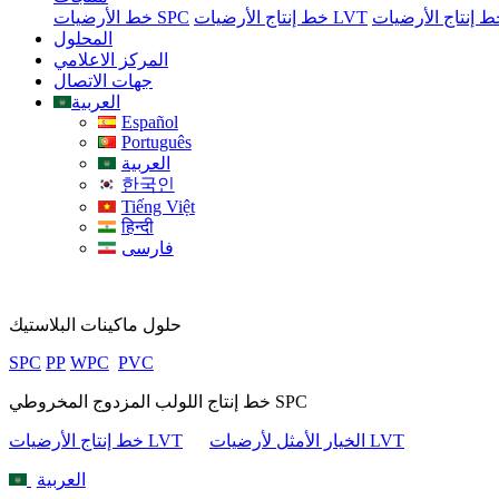
خط إنتاج الأرضيات LVT
خط الأرضيات SPC
المحلول
المركز الاعلامي
جهات الاتصال
العربية
Español
Português
العربية
한국인
Tiếng Việt
हिन्दी
فارسی
حلول ماكينات البلاستيك
SPC
PP
WPC
PVC
خط إنتاج اللولب المزدوج المخروطي SPC
الخيار الأمثل لأرضيات LVT
خط إنتاج الأرضيات LVT
العربية