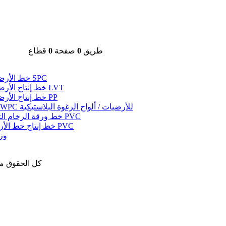
طريق
0
صفحة
0
قطاع
خط الأرضيات SPC
خط إنتاج الأرضيات LVT
خط إنتاج الأرضيات PP
خط WPC للأرضيات / ألواح الرغوة البلاستيكية
خط ورقة الرخام التقليد PVC
خط إنتاج خط الأرضية PVC
وز
حقوق النشر © 2020 u Plastic Machinery Co.، Ltd