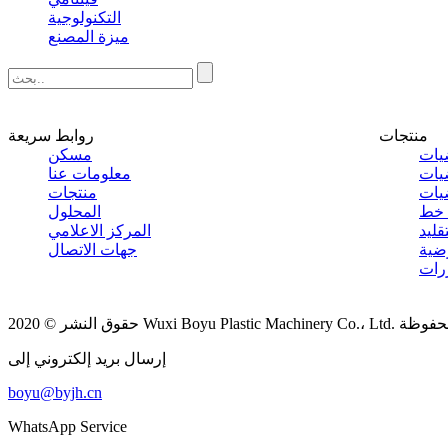
التكنولوجية
ميزة المصنع
منتجات
روابط سريعة
مسكن
معلومات عنا
منتجات
المحلول
المركز الاعلامي
جهات الاتصال
رات
Wuxi Boy. كل الحقوق محفوظة
إرسال بريد إلكتروني إلى
boyu@byjh.cn
WhatsApp Service