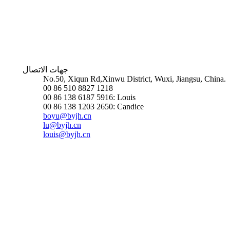
جهات الاتصال
No.50, Xiqun Rd,Xinwu District, Wuxi, Jiangsu, China.
00 86 510 8827 1218
00 86 138 6187 5916: Louis
00 86 138 1203 2650: Candice
boyu@byjh.cn
lu@byjh.cn
louis@byjh.cn