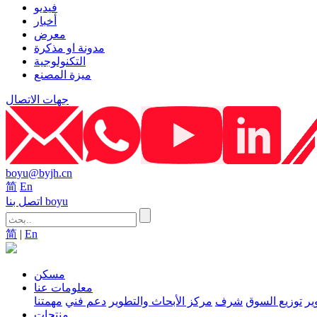
فيديو
أخبار
معرض
مدونة او مذكرة
التكنولوجية
ميزة المصنع
جهات الاتصال
boyu@byjh.cn
简
En
اتصل بنا boyu
简
|
En
مسكن
معلومات عنا
ير
توزيع السوق
شرف
مركز الأبحاث والتطوير
دعم فني
مهمتنا
منتجات