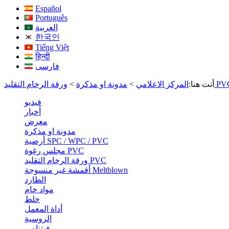
Español
Português
العربية
한국인
Tiếng Việt
हिन्दी
فارسی
الرخام التقليد PVC
أنت هنا:
المركز الاعلامي
>
مدونة او مذكرة
>
فيديو
أخبار
معرض
مدونة او مذكرة
أرضية SPC / WPC / PVC
مجلس رغوة PVC
ورقة الرخام التقليد PVC
أقمشة غير منسوجة Meltblown
الطارد
مواد خام
خلط
أداة المعمل
الروسية
فيتنامي