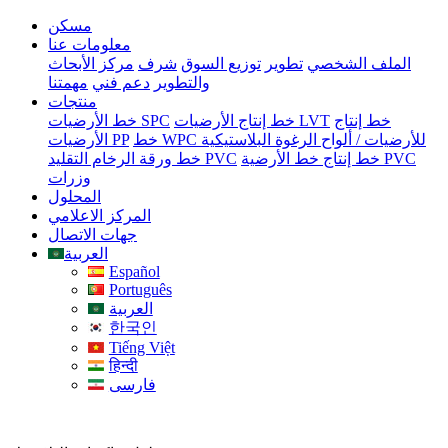
مسكن
معلومات عنا
الملف الشخصي
تطوير
توزيع السوق
شرف
مركز الأبحاث
والتطوير
دعم فني
مهمتنا
منتجات
خط إنتاج
خط إنتاج الأرضيات LVT
خط الأرضيات SPC
خط WPC للأرضيات / ألواح الرغوة البلاستيكية
الأرضيات PP
خط إنتاج خط الأرضية PVC
خط ورقة الرخام التقليد PVC
وزرات
المحلول
المركز الاعلامي
جهات الاتصال
العربية
Español
Português
العربية
한국인
Tiếng Việt
हिन्दी
فارسی