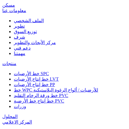
مسكن
معلومات عنا
الملف الشخصي
تطوير
توزيع السوق
شرف
مركز الأبحاث والتطوير
دعم فني
مهمتنا
منتجات
خط الأرضيات SPC
خط إنتاج الأرضيات LVT
خط إنتاج الأرضيات PP
خط WPC للأرضيات / ألواح الرغوة البلاستيكية
خط ورقة الرخام التقليد PVC
خط إنتاج خط الأرضية PVC
وزرات
المحلول
المركز الاعلامي