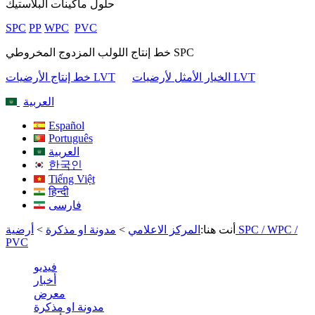
حلول ماكينات البلاستيك
SPC
PP
WPC
PVC
خط إنتاج اللولب المزدوج المخروطي SPC
الخيار الأمثل لأرضيات LVT
خط إنتاج الأرضيات LVT
العربية
Español
Português
العربية
한국인
Tiếng Việt
हिन्दी
فارسی
أنت هنا:
المركز الاعلامي
>
مدونة او مذكرة
>
أرضية SPC / WPC /
PVC
فيديو
أخبار
معرض
مدونة او مذكرة