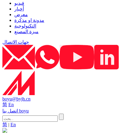
فيديو
أخبار
معرض
مدونة او مذكرة
التكنولوجية
ميزة المصنع
جهات الاتصال
boyu@byjh.cn
简
En
اتصل بنا boyu
简
|
En