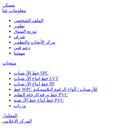
مسكن
معلومات عنا
الملف الشخصي
تطوير
توزيع السوق
شرف
مركز الأبحاث والتطوير
دعم فني
مهمتنا
منتجات
خط الأرضيات SPC
خط إنتاج الأرضيات LVT
خط إنتاج الأرضيات PP
خط WPC للأرضيات / ألواح الرغوة البلاستيكية
خط ورقة الرخام التقليد PVC
خط إنتاج خط الأرضية PVC
وزرات
المحلول
المركز الاعلامي