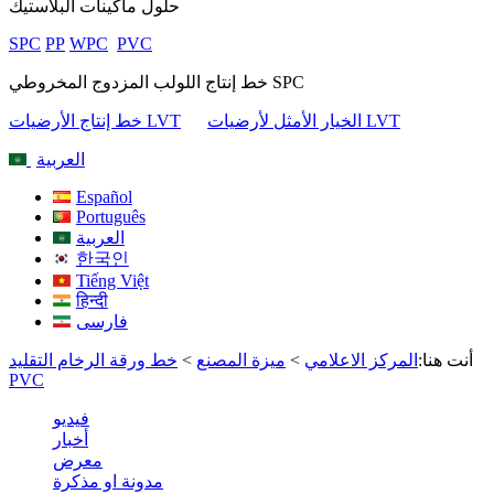
حلول ماكينات البلاستيك
SPC
PP
WPC
PVC
خط إنتاج اللولب المزدوج المخروطي SPC
الخيار الأمثل لأرضيات LVT
خط إنتاج الأرضيات LVT
العربية
Español
Português
العربية
한국인
Tiếng Việt
हिन्दी
فارسی
أنت هنا:
المركز الاعلامي
>
ميزة المصنع
>
خط ورقة الرخام التقليد
PVC
فيديو
أخبار
معرض
مدونة او مذكرة