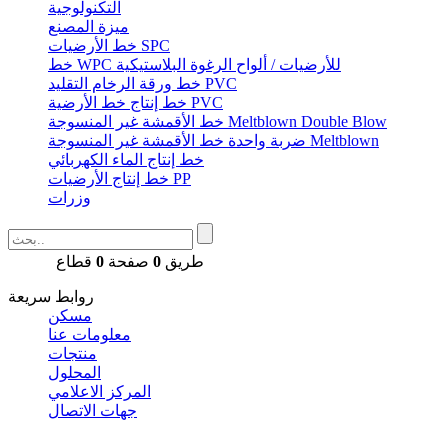
التكنولوجية
ميزة المصنع
خط الأرضيات SPC
خط WPC للأرضيات / ألواح الرغوة البلاستيكية
خط ورقة الرخام التقليد PVC
خط إنتاج خط الأرضية PVC
خط الأقمشة غير المنسوجة Meltblown Double Blow
ضربة واحدة خط الأقمشة غير المنسوجة Meltblown
خط إنتاج الماء الكهربائي
خط إنتاج الأرضيات PP
وزرات
طريق
0
صفحة
0
قطاع
روابط سريعة
مسكن
معلومات عنا
منتجات
المحلول
المركز الاعلامي
جهات الاتصال