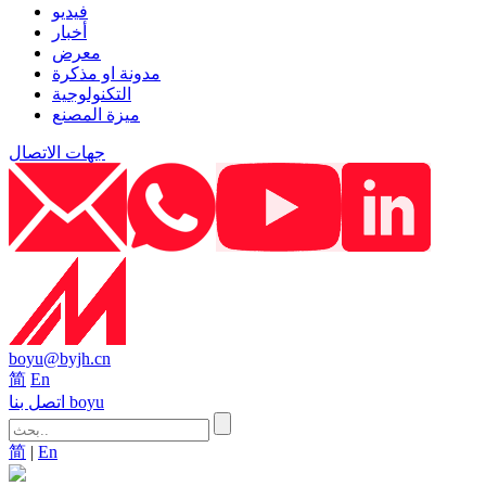
فيديو
أخبار
معرض
مدونة او مذكرة
التكنولوجية
ميزة المصنع
جهات الاتصال
boyu@byjh.cn
简
En
اتصل بنا boyu
简
|
En