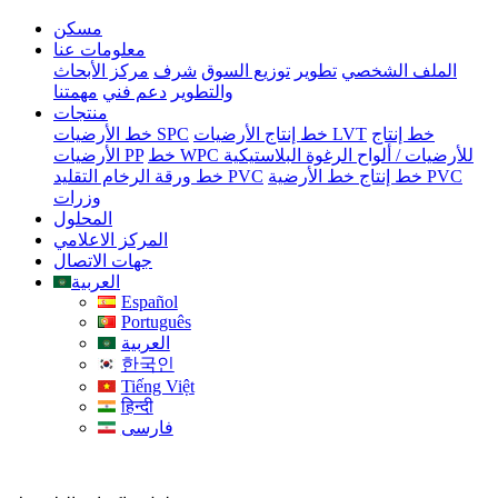
مسكن
معلومات عنا
الملف الشخصي
تطوير
توزيع السوق
شرف
مركز الأبحاث
والتطوير
دعم فني
مهمتنا
منتجات
خط إنتاج
خط إنتاج الأرضيات LVT
خط الأرضيات SPC
خط WPC للأرضيات / ألواح الرغوة البلاستيكية
الأرضيات PP
خط إنتاج خط الأرضية PVC
خط ورقة الرخام التقليد PVC
وزرات
المحلول
المركز الاعلامي
جهات الاتصال
العربية
Español
Português
العربية
한국인
Tiếng Việt
हिन्दी
فارسی