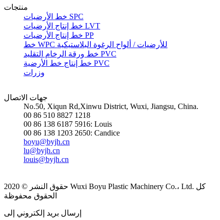
منتجات
خط الأرضيات SPC
خط إنتاج الأرضيات LVT
خط إنتاج الأرضيات PP
خط WPC للأرضيات / ألواح الرغوة البلاستيكية
خط ورقة الرخام التقليد PVC
خط إنتاج خط الأرضية PVC
وزرات
جهات الاتصال
No.50, Xiqun Rd,Xinwu District, Wuxi, Jiangsu, China.
00 86 510 8827 1218
00 86 138 6187 5916: Louis
00 86 138 1203 2650: Candice
boyu@byjh.cn
lu@byjh.cn
louis@byjh.cn
حقوق النشر © 2020 Wuxi Boyu Plastic Machinery Co.، Ltd. كل
الحقوق محفوظة
إرسال بريد إلكتروني إلى