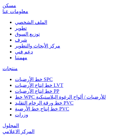
مسكن
معلومات عنا
الملف الشخصي
تطوير
توزيع السوق
شرف
مركز الأبحاث والتطوير
دعم فني
مهمتنا
منتجات
خط الأرضيات SPC
خط إنتاج الأرضيات LVT
خط إنتاج الأرضيات PP
خط WPC للأرضيات / ألواح الرغوة البلاستيكية
خط ورقة الرخام التقليد PVC
خط إنتاج خط الأرضية PVC
وزرات
المحلول
المركز الاعلامي