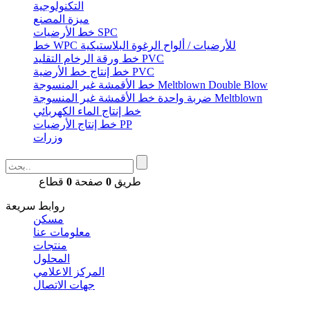
التكنولوجية
ميزة المصنع
خط الأرضيات SPC
خط WPC للأرضيات / ألواح الرغوة البلاستيكية
خط ورقة الرخام التقليد PVC
خط إنتاج خط الأرضية PVC
خط الأقمشة غير المنسوجة Meltblown Double Blow
ضربة واحدة خط الأقمشة غير المنسوجة Meltblown
خط إنتاج الماء الكهربائي
خط إنتاج الأرضيات PP
وزرات
طريق
0
صفحة
0
قطاع
روابط سريعة
مسكن
معلومات عنا
منتجات
المحلول
المركز الاعلامي
جهات الاتصال