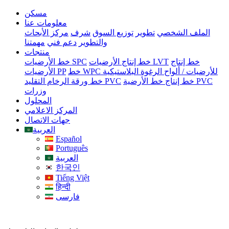
مسكن
معلومات عنا
الملف الشخصي
تطوير
توزيع السوق
شرف
مركز الأبحاث
والتطوير
دعم فني
مهمتنا
منتجات
خط إنتاج
خط إنتاج الأرضيات LVT
خط الأرضيات SPC
خط WPC للأرضيات / ألواح الرغوة البلاستيكية
الأرضيات PP
خط إنتاج خط الأرضية PVC
خط ورقة الرخام التقليد PVC
وزرات
المحلول
المركز الاعلامي
جهات الاتصال
العربية
Español
Português
العربية
한국인
Tiếng Việt
हिन्दी
فارسی