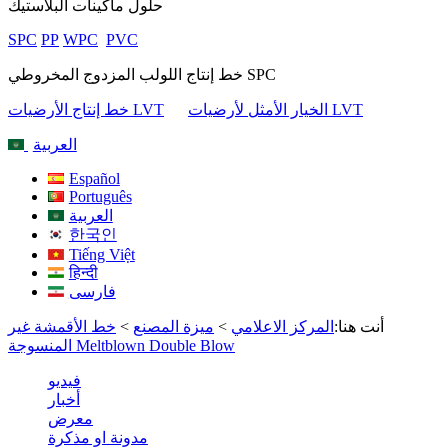
حلول ماكينات البلاستيك
SPC
PP
WPC
PVC
خط إنتاج اللولب المزدوج المخروطي SPC
الخيار الأمثل لأرضيات LVT
خط إنتاج الأرضيات LVT
العربية
Español
Português
العربية
한국인
Tiếng Việt
हिन्दी
فارسی
أنت هنا:
المركز الاعلامي
>
ميزة المصنع
>
خط الأقمشة غير
المنسوجة Meltblown Double Blow
فيديو
أخبار
معرض
مدونة او مذكرة