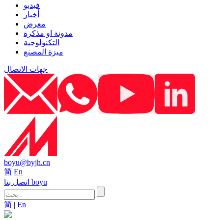
فيديو
أخبار
معرض
مدونة او مذكرة
التكنولوجية
ميزة المصنع
جهات الاتصال
boyu@byjh.cn
简
En
اتصل بنا boyu
简
|
En