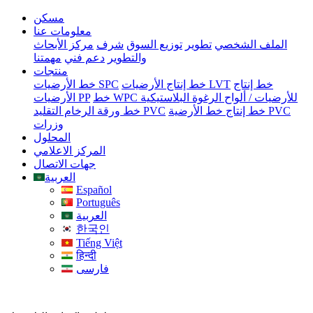
مسكن
معلومات عنا
الملف الشخصي
تطوير
توزيع السوق
شرف
مركز الأبحاث
والتطوير
دعم فني
مهمتنا
منتجات
خط إنتاج
خط إنتاج الأرضيات LVT
خط الأرضيات SPC
خط WPC للأرضيات / ألواح الرغوة البلاستيكية
الأرضيات PP
خط إنتاج خط الأرضية PVC
خط ورقة الرخام التقليد PVC
وزرات
المحلول
المركز الاعلامي
جهات الاتصال
العربية
Español
Português
العربية
한국인
Tiếng Việt
हिन्दी
فارسی