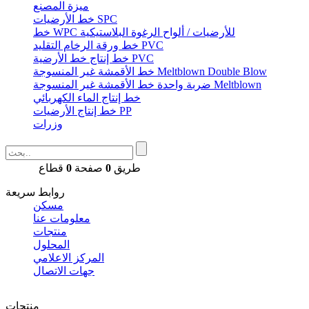
ميزة المصنع
خط الأرضيات SPC
خط WPC للأرضيات / ألواح الرغوة البلاستيكية
خط ورقة الرخام التقليد PVC
خط إنتاج خط الأرضية PVC
خط الأقمشة غير المنسوجة Meltblown Double Blow
ضربة واحدة خط الأقمشة غير المنسوجة Meltblown
خط إنتاج الماء الكهربائي
خط إنتاج الأرضيات PP
وزرات
طريق
0
صفحة
0
قطاع
روابط سريعة
مسكن
معلومات عنا
منتجات
المحلول
المركز الاعلامي
جهات الاتصال
منتجات