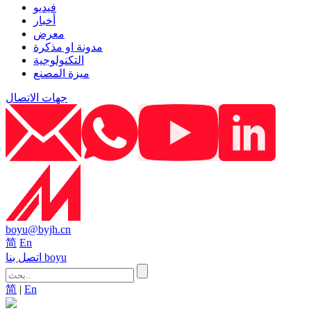
فيديو
أخبار
معرض
مدونة او مذكرة
التكنولوجية
ميزة المصنع
جهات الاتصال
boyu@byjh.cn
简
En
اتصل بنا boyu
简
|
En