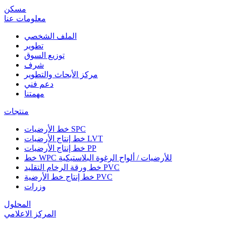
مسكن
معلومات عنا
الملف الشخصي
تطوير
توزيع السوق
شرف
مركز الأبحاث والتطوير
دعم فني
مهمتنا
منتجات
خط الأرضيات SPC
خط إنتاج الأرضيات LVT
خط إنتاج الأرضيات PP
خط WPC للأرضيات / ألواح الرغوة البلاستيكية
خط ورقة الرخام التقليد PVC
خط إنتاج خط الأرضية PVC
وزرات
المحلول
المركز الاعلامي