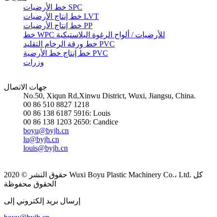
خط الأرضيات SPC
خط إنتاج الأرضيات LVT
خط إنتاج الأرضيات PP
خط WPC للأرضيات / ألواح الرغوة البلاستيكية
خط ورقة الرخام التقليد PVC
خط إنتاج خط الأرضية PVC
وزرات
جهات الاتصال
No.50, Xiqun Rd,Xinwu District, Wuxi, Jiangsu, China.
00 86 510 8827 1218
00 86 138 6187 5916: Louis
00 86 138 1203 2650: Candice
boyu@byjh.cn
lu@byjh.cn
louis@byjh.cn
حقوق النشر © 2020 Wuxi Boyu Plastic Machinery Co.، Ltd. كل
الحقوق محفوظة
إرسال بريد إلكتروني إلى