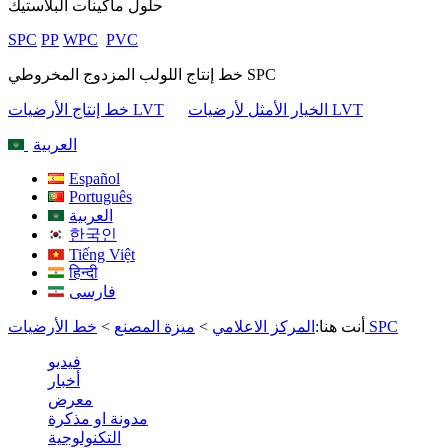
حلول ماكينات البلاستيك
SPC
PP
WPC
PVC
خط إنتاج اللولب المزدوج المخروطي SPC
الخيار الأمثل لأرضيات LVT
خط إنتاج الأرضيات LVT
العربية
Español
Português
العربية
한국인
Tiếng Việt
हिन्दी
فارسی
خط الأرضيات SPC
أنت هنا:
المركز الاعلامي
>
ميزة المصنع
>
فيديو
أخبار
معرض
مدونة او مذكرة
التكنولوجية